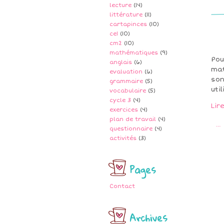
lecture
(14)
littérature
(11)
cartapinces
(10)
ce1
(10)
cm2
(10)
mathématiques
(9)
Pou
anglais
(6)
mat
evaluation
(6)
son
grammaire
(5)
uti
vocabulaire
(5)
cycle 3
(4)
Lir
exercices
(4)
plan de travail
(4)
…
questionnaire
(4)
activités
(3)
Pages
Contact
Archives