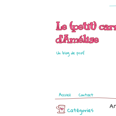
Le (petit) car
d'Amélise
Un blog de prof
Pages
Accueil
Contact
Ar
Catégories