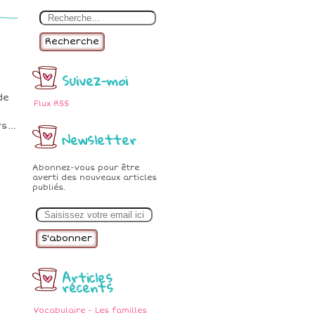
Recherche
Suivez-moi
de
Flux RSS
n
s...
Newsletter
Abonnez-vous pour être
averti des nouveaux articles
publiés.
E
m
a
i
l
Articles
récents
Vocabulaire - Les familles